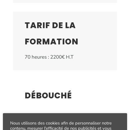
TARIF DE LA
FORMATION
70 heures : 2200€
H.T
DÉBOUCHÉ
Conducteur(trice) routier(ère) de
Nous utilisons des cookies afin de personnaliser notre
personnes
contenu, mesurer l'efficacité de nos publicités et vous