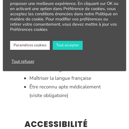
proposer une meilleure expérience. En cliquant sur OK ou
en activant une option dans Préférence de cookies, vous
acceptez les conditions énoncées dans notre Politique en
matière de cookie. Pour modifier vos préférences ou
retirer votre consentement, vous devez mettre à jour vos
Préférences cookies
PRÉ-REQUIS
Paramètres cookies
Tout accepter
Être âgé de 24 ans
Être en possession du permis de
Tout refuser
conduire catégorie B
Maîtriser la langue française
Être reconnu apte médicalement
(visite obligatoire)
ACCESSIBILIT
É