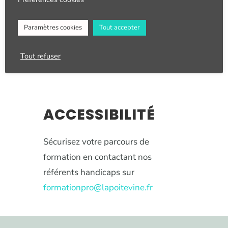
PRÉ-REQUIS
Paramètres cookies
Tout accepter
Maîtriser la langue française
Être reconnu apte médicalement
Tout refuser
(visite médicale obligatoire)
ACCESSIBILIT
É
Sécurisez votre parcours de
formation en contactant nos
référents handicaps sur
formationpro@lapoitevine.fr